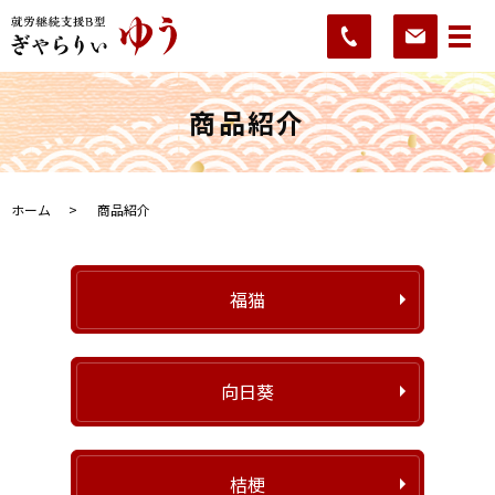
商品紹介
ホーム
商品紹介
福猫
向日葵
桔梗